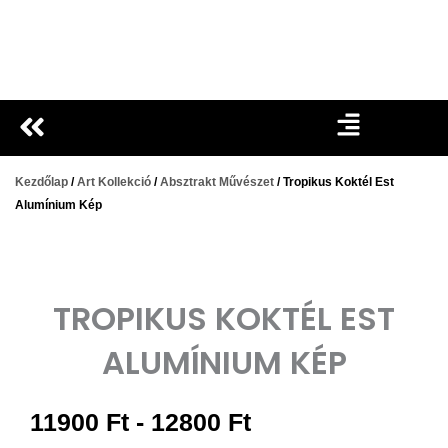
Ugrás
a
tartalomra
Kezdőlap
/
Art Kollekció
/
Absztrakt Művészet
/ Tropikus Koktél Est
Alumínium Kép
TROPIKUS KOKTÉL EST
ALUMÍNIUM KÉP
Árkategória:
11900
Ft
-
12800
Ft
11900 Ft-