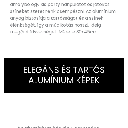
amelybe egy kis party hangulatot és játékos
színeket szeretnénk csempészni. Az alumínium
anyag biztosítja a tartósságot és a színek
élénkségét, így a műalkotás hosszú ideig
megőrzi frissességét. Mérete 30x45cm.
ELEGÁNS ÉS TARTÓS
ALUMÍNIUM KÉPEK