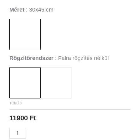
től
Tropikus
Méret
30x45 cm
12800 Ft-
Koktél
ig
Est
Alumínium
Kép
mennyiség
Rögzítőrendszer
Falra rögzítés nélkül
TÖRLÉS
11900
Ft