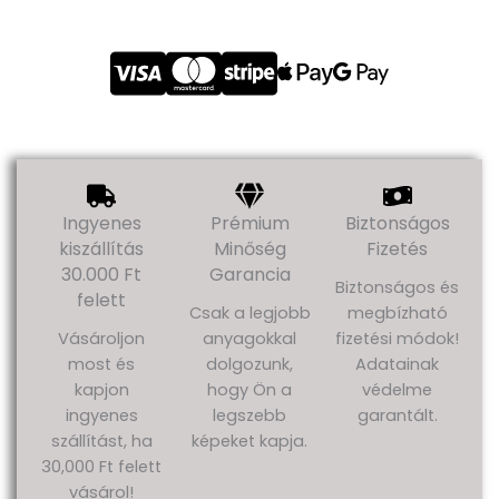
Ingyenes
Prémium
Biztonságos
kiszállítás
Minőség
Fizetés
30.000 Ft
Garancia
Biztonságos és
felett
Csak a legjobb
megbízható
Vásároljon
anyagokkal
fizetési módok!
most és
dolgozunk,
Adatainak
kapjon
hogy Ön a
védelme
ingyenes
legszebb
garantált.
szállítást, ha
képeket kapja.
30,000 Ft felett
vásárol!