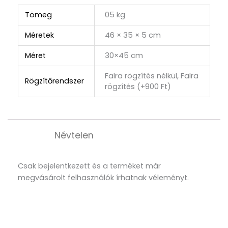
Tömeg
05 kg
Méretek
46 × 35 × 5 cm
Méret
30×45 cm
Falra rögzítés nélkül, Falra
Rögzítőrendszer
rögzítés (+900 Ft)
Névtelen
Csak bejelentkezett és a terméket már
megvásárolt felhasználók írhatnak véleményt.