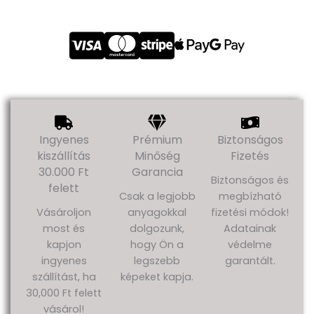
Ingyenes
Prémium
Biztonságos
kiszállítás
Minőség
Fizetés
30.000 Ft
Garancia
Biztonságos és
felett
Csak a legjobb
megbízható
Vásároljon
anyagokkal
fizetési módok!
most és
dolgozunk,
Adatainak
kapjon
hogy Ön a
védelme
ingyenes
legszebb
garantált.
szállítást, ha
képeket kapja.
30,000 Ft felett
vásárol!