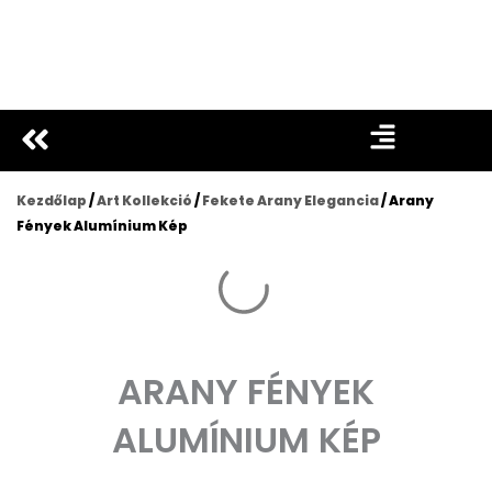
Ugrás
a
tartalomra
Kezdőlap
/
Art Kollekció
/
Fekete Arany Elegancia
/ Arany
Fények Alumínium Kép
ARANY FÉNYEK
ALUMÍNIUM KÉP