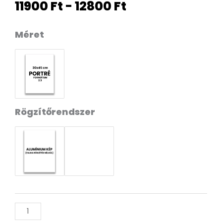
Árkategória:
11900
Ft
-
12800
Ft
11900 Ft-
től
Arany
Méret
12800 Ft-
Fények
ig
Alumínium
Kép
mennyiség
Rögzítőrendszer