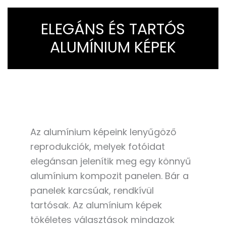
ELEGÁNS ÉS TARTÓS
ALUMÍNIUM KÉPEK
Az alumínium képeink lenyűgöző
reprodukciók, melyek fotóidat
elegánsan jelenítik meg egy könnyű
alumínium kompozit panelen. Bár a
panelek karcsúak, rendkívül
tartósak. Az alumínium képek
tökéletes választások mindazok