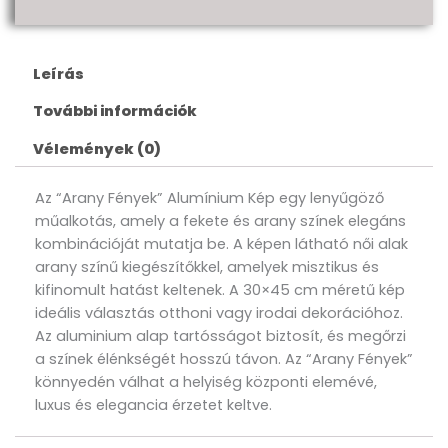
Leírás
További információk
Vélemények (0)
Az “Arany Fények” Alumínium Kép egy lenyűgöző
műalkotás, amely a fekete és arany színek elegáns
kombinációját mutatja be. A képen látható női alak
arany színű kiegészítőkkel, amelyek misztikus és
kifinomult hatást keltenek. A 30×45 cm méretű kép
ideális választás otthoni vagy irodai dekorációhoz.
Az aluminium alap tartósságot biztosít, és megőrzi
a színek élénkségét hosszú távon. Az “Arany Fények”
könnyedén válhat a helyiség központi elemévé,
luxus és elegancia érzetet keltve.