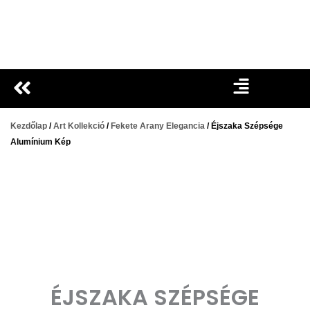
Ugrás
a
tartalomra
Kezdőlap
/
Art Kollekció
/
Fekete Arany Elegancia
/ Éjszaka Szépsége
Alumínium Kép
ÉJSZAKA SZÉPSÉGE