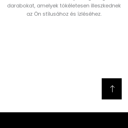
darabokat, amelyek tökéletesen illeszkednek
az Ön stílusához és ízléséhez.