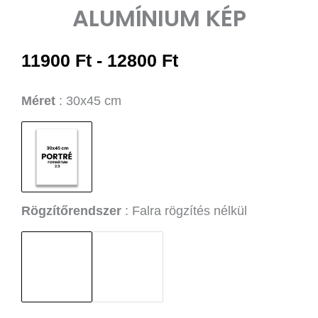
ALUMÍNIUM KÉP
Árkategória:
11900
Ft
-
12800
Ft
11900 Ft-
től
Éjszaka
Méret
30x45 cm
12800 Ft-
Szépsége
ig
Alumínium
Kép
mennyiség
Rögzítőrendszer
Falra rögzítés nélkül