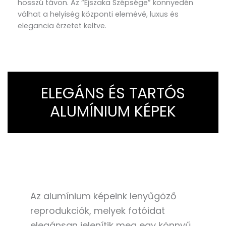
hosszú távon. Az “Éjszaka Szépsége” könnyedén
válhat a helyiség központi elemévé, luxus és
elegancia érzetet keltve.
ELEGÁNS ÉS TARTÓS
ALUMÍNIUM KÉPEK
Az alumínium képeink lenyűgöző
reprodukciók, melyek fotóidat
elegánsan jelenítik meg egy könnyű