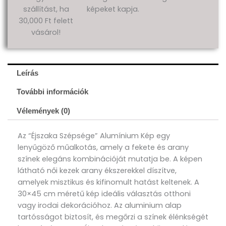
szállítást, ha
képeket kapja.
30,000 Ft felett
vásárol!
Leírás
További információk
Vélemények (0)
Az “Éjszaka Szépsége” Alumínium Kép egy
lenyűgöző műalkotás, amely a fekete és arany
színek elegáns kombinációját mutatja be. A képen
látható női kezek arany ékszerekkel díszítve,
amelyek misztikus és kifinomult hatást keltenek. A
30×45 cm méretű kép ideális választás otthoni
vagy irodai dekorációhoz. Az aluminium alap
tartósságot biztosít, és megőrzi a színek élénkségét