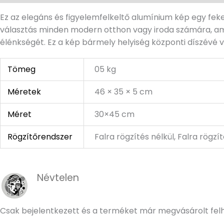
Ez az elegáns és figyelemfelkeltő alumínium kép egy feke
választás minden modern otthon vagy iroda számára, amely
élénkségét. Ez a kép bármely helyiség központi díszévé 
Tömeg
05 kg
Méretek
46 × 35 × 5 cm
Méret
30×45 cm
Rögzítőrendszer
Falra rögzítés nélkül, Falra rögzí
Névtelen
Csak bejelentkezett és a terméket már megvásárolt fel