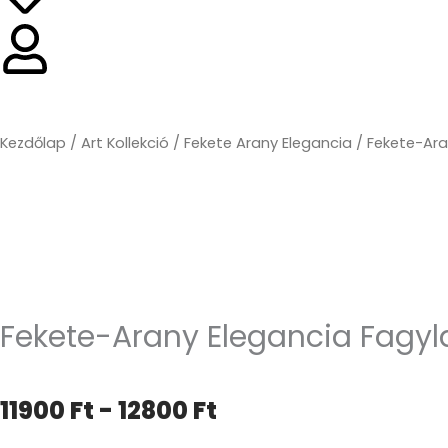
Kezdőlap
/
Art Kollekció
/
Fekete Arany Elegancia
/ Fekete-Ara
Fekete-Arany Elegancia Fagyl
Árkategória:
11900
Ft
-
12800
Ft
11900 Ft-