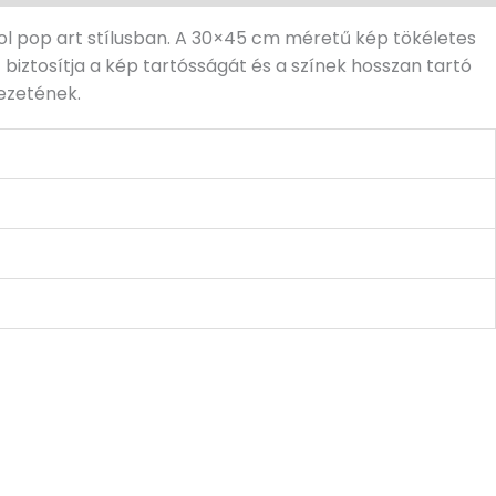
ázol pop art stílusban. A 30×45 cm méretű kép tökéletes
biztosítja a kép tartósságát és a színek hosszan tartó
yezetének.