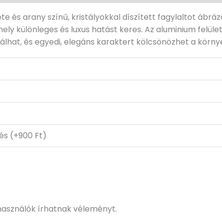
te és arany színű, kristályokkal díszített fagylaltot ábr
 különleges és luxus hatást keres. Az aluminium felület 
válhat, és egyedi, elegáns karaktert kölcsönözhet a körn
tés (+900 Ft)
használók írhatnak véleményt.