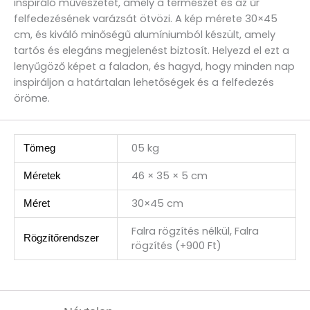
inspiráló művészetet, amely a természet és az űr
felfedezésének varázsát ötvözi. A kép mérete 30×45
cm, és kiváló minőségű alumíniumból készült, amely
tartós és elegáns megjelenést biztosít. Helyezd el ezt a
lenyűgöző képet a faladon, és hagyd, hogy minden nap
inspiráljon a határtalan lehetőségek és a felfedezés
öröme.
05 kg
Tömeg
46 × 35 × 5 cm
Méretek
30×45 cm
Méret
Falra rögzítés nélkül, Falra
Rögzítőrendszer
rögzítés (+900 Ft)