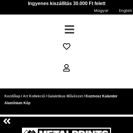
Ugrás
Ingyenes kiszállítás 30.000 Ft felett
a
Magyar
English
tartalomra
Árkategória:
Kozmosz
Kezdőlap
/
Art Kollekció
/
Galaktikus Művészet
11900 Ft-
/ Kozmosz Kalandor
Kalandor
Alumínium Kép
től
Alumínium
12800 Ft-
Kép
ig
mennyiség