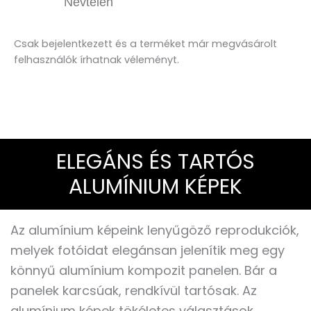
Névtelen
Csak bejelentkezett és a terméket már megvásárolt
felhasználók írhatnak véleményt.
ELEGÁNS ÉS TARTÓS
ALUMÍNIUM KÉPEK
Az alumínium képeink lenyűgöző reprodukciók,
melyek fotóidat elegánsan jelenítik meg egy
könnyű alumínium kompozit panelen. Bár a
panelek karcsúak, rendkívül tartósak. Az
alumínium képek tökéletes választások