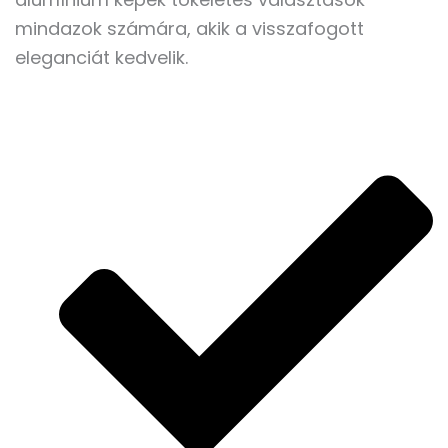
mindazok számára, akik a visszafogott
eleganciát kedvelik.