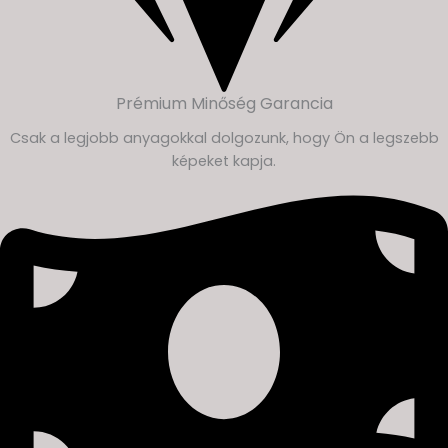
Prémium Minőség Garancia
Csak a legjobb anyagokkal dolgozunk, hogy Ön a legszebb
képeket kapja.