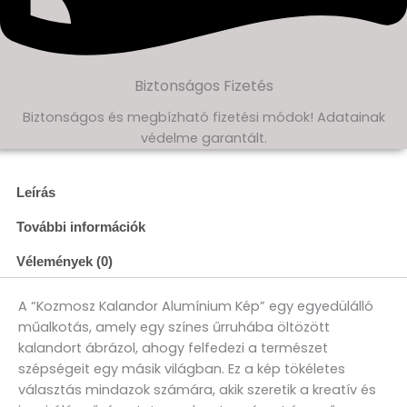
Biztonságos Fizetés
Biztonságos és megbízható fizetési módok! Adatainak
védelme garantált.
Leírás
További információk
Vélemények (0)
A “Kozmosz Kalandor Alumínium Kép” egy egyedülálló
műalkotás, amely egy színes űrruhába öltözött
kalandort ábrázol, ahogy felfedezi a természet
szépségeit egy másik világban. Ez a kép tökéletes
választás mindazok számára, akik szeretik a kreatív és