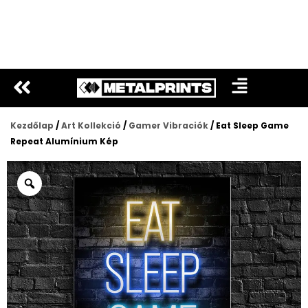
Ugrás
a
tartalomra
Kezdőlap
/
Art Kollekció
/
Gamer Vibraciók
/ Eat Sleep Game
Repeat Alumínium Kép