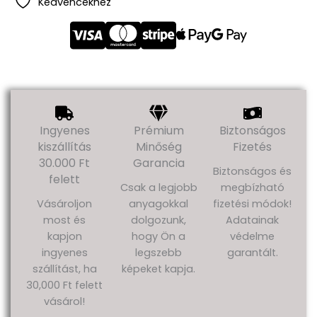
Kedvencekhez
Ingyenes
Prémium
Biztonságos
kiszállítás
Minőség
Fizetés
30.000 Ft
Garancia
Biztonságos és
felett
Csak a legjobb
megbízható
Vásároljon
anyagokkal
fizetési módok!
most és
dolgozunk,
Adatainak
kapjon
hogy Ön a
védelme
ingyenes
legszebb
garantált.
szállítást, ha
képeket kapja.
30,000 Ft felett
vásárol!