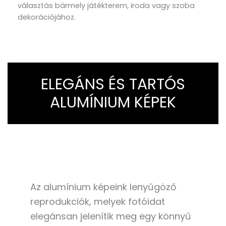
választás bármely játékterem, iroda vagy szoba
dekorációjához.
ELEGÁNS ÉS TARTÓS
ALUMÍNIUM KÉPEK
Az alumínium képeink lenyűgöző
reprodukciók, melyek fotóidat
elegánsan jelenítik meg egy könnyű