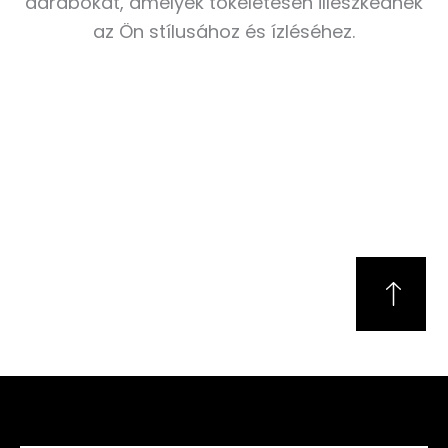
darabokat, amelyek tökéletesen illeszkednek
az Ön stílusához és ízléséhez.