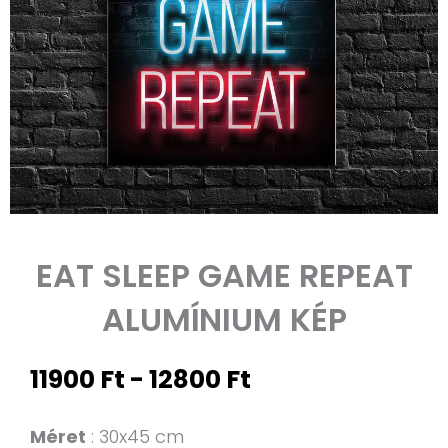
EAT SLEEP GAME REPEAT
ALUMÍNIUM KÉP
Árkategória:
11900
Ft
-
12800
Ft
11900 Ft-
től
Eat
Méret
30x45 cm
12800 Ft-