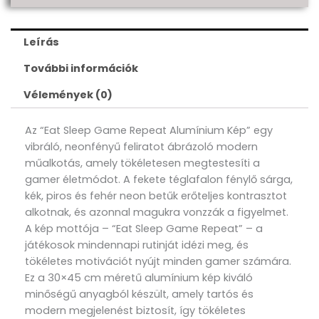
Leírás
További információk
Vélemények (0)
Az “Eat Sleep Game Repeat Alumínium Kép” egy
vibráló, neonfényű feliratot ábrázoló modern
műalkotás, amely tökéletesen megtestesíti a
gamer életmódot. A fekete téglafalon fénylő sárga,
kék, piros és fehér neon betűk erőteljes kontrasztot
alkotnak, és azonnal magukra vonzzák a figyelmet.
A kép mottója – “Eat Sleep Game Repeat” – a
játékosok mindennapi rutinját idézi meg, és
tökéletes motivációt nyújt minden gamer számára.
Ez a 30×45 cm méretű alumínium kép kiváló
minőségű anyagból készült, amely tartós és
modern megjelenést biztosít, így tökéletes