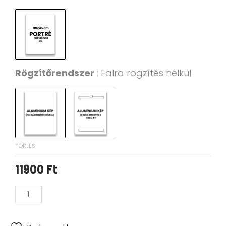
Sleep
ig
Game
Repeat
Alumínium
Kép
mennyiség
Rögzítőrendszer
Falra rögzítés nélkül
TÖRLÉS
11900
Ft