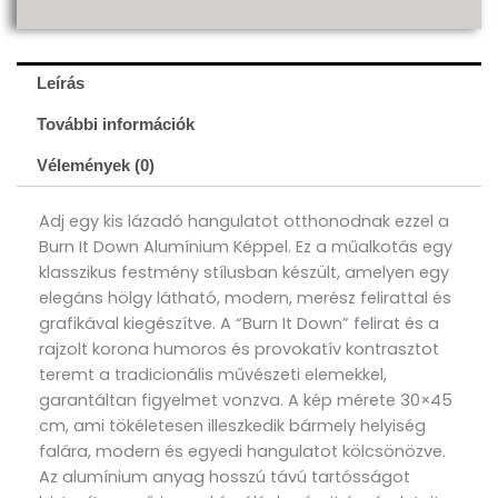
Leírás
További információk
Vélemények (0)
Adj egy kis lázadó hangulatot otthonodnak ezzel a
Burn It Down Alumínium Képpel. Ez a műalkotás egy
klasszikus festmény stílusban készült, amelyen egy
elegáns hölgy látható, modern, merész felirattal és
grafikával kiegészítve. A “Burn It Down” felirat és a
rajzolt korona humoros és provokatív kontrasztot
teremt a tradicionális művészeti elemekkel,
garantáltan figyelmet vonzva. A kép mérete 30×45
cm, ami tökéletesen illeszkedik bármely helyiség
falára, modern és egyedi hangulatot kölcsönözve.
Az alumínium anyag hosszú távú tartósságot