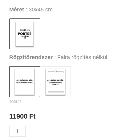
től
Burn
Méret
30x45 cm
12800 Ft-
It
ig
Down
Alumínium
Kép
mennyiség
Rögzítőrendszer
Falra rögzítés nélkül
TÖRLÉS
11900
Ft