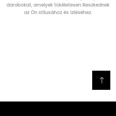
darabokat, amelyek tökéletesen illeszkednek
az Ön stílusához és ízléséhez.