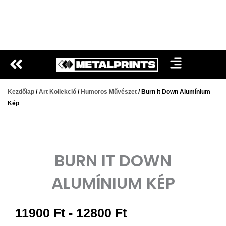
Ugrás
a
tartalomra
Kezdőlap
/
Art Kollekció
/
Humoros Művészet
/ Burn It Down Alumínium
Kép
BURN IT DOWN
ALUMÍNIUM KÉP
Árkategória:
11900
Ft
-
12800
Ft
11900 Ft-