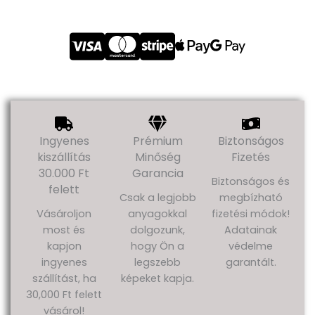
Ingyenes
Prémium
Biztonságos
kiszállítás
Minőség
Fizetés
30.000 Ft
Garancia
Biztonságos és
felett
Csak a legjobb
megbízható
Vásároljon
anyagokkal
fizetési módok!
most és
dolgozunk,
Adatainak
kapjon
hogy Ön a
védelme
ingyenes
legszebb
garantált.
szállítást, ha
képeket kapja.
30,000 Ft felett
vásárol!