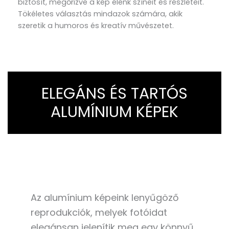
biztosít, megőrizve a kép élénk színeit és részleteit.
Tökéletes választás mindazok számára, akik
szeretik a humoros és kreatív művészetet.
ELEGÁNS ÉS TARTÓS
ALUMÍNIUM KÉPEK
Az alumínium képeink lenyűgöző
reprodukciók, melyek fotóidat
elegánsan jelenítik meg egy könnyű