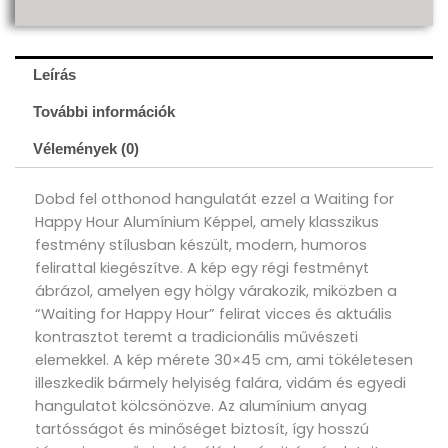
Leírás
További információk
Vélemények (0)
Dobd fel otthonod hangulatát ezzel a Waiting for
Happy Hour Alumínium Képpel, amely klasszikus
festmény stílusban készült, modern, humoros
felirattal kiegészítve. A kép egy régi festményt
ábrázol, amelyen egy hölgy várakozik, miközben a
“Waiting for Happy Hour” felirat vicces és aktuális
kontrasztot teremt a tradicionális művészeti
elemekkel. A kép mérete 30×45 cm, ami tökéletesen
illeszkedik bármely helyiség falára, vidám és egyedi
hangulatot kölcsönözve. Az alumínium anyag
tartósságot és minőséget biztosít, így hosszú