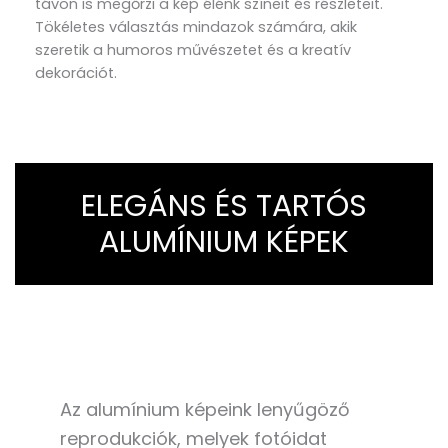
távon is megőrzi a kép élénk színeit és részleteit.
Tökéletes választás mindazok számára, akik
szeretik a humoros művészetet és a kreatív
dekorációt.
ELEGÁNS ÉS TARTÓS
ALUMÍNIUM KÉPEK
Az alumínium képeink lenyűgöző
reprodukciók, melyek fotóidat