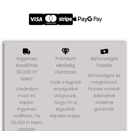
Ingyenes
Prémium
Biztonságos
kiszállítás
Minőség
Fizetés
30.000 Ft
Garancia
Biztonságos és
felett
Csak a legjobb
megbízható
Vásároljon
anyagokkal
fizetési módok!
most és
dolgozunk,
Adatainak
kapjon
hogy Ön a
védelme
ingyenes
legszebb
garantált.
szállítást, ha
képeket kapja.
30,000 Ft felett
vásárol!