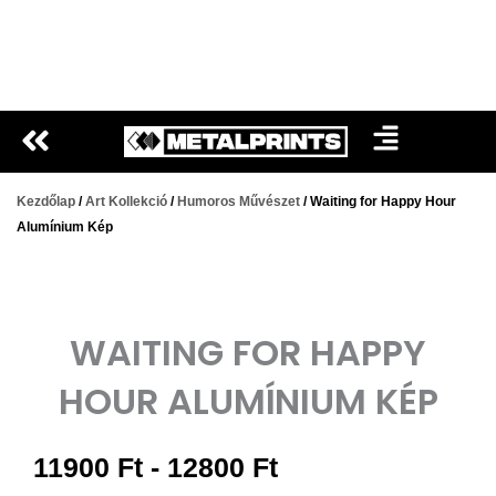
Ugrás
a
tartalomra
Kezdőlap
/
Art Kollekció
/
Humoros Művészet
/ Waiting for Happy Hour
Alumínium Kép
WAITING FOR HAPPY
HOUR ALUMÍNIUM KÉP
Árkategória:
11900
Ft
-
12800
Ft
11900 Ft-