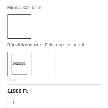
től
Waiting
Méret
30x45 cm
12800 Ft-
for
ig
Happy
Hour
Alumínium
Kép
mennyiség
Rögzítőrendszer
Falra rögzítés nélkül
TÖRLÉS
11900
Ft