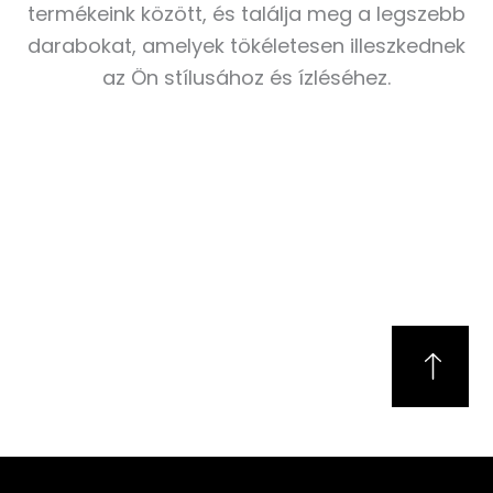
termékeink között, és találja meg a legszebb
darabokat, amelyek tökéletesen illeszkednek
az Ön stílusához és ízléséhez.