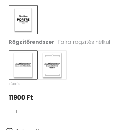
Látképe
ig
Alumínium
Kép
mennyiség
Rögzítőrendszer
Falra rögzítés nélkül
TÖRLÉS
11900
Ft