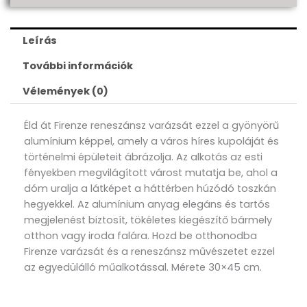
Leírás
További információk
Vélemények (0)
Éld át Firenze reneszánsz varázsát ezzel a gyönyörű
alumínium képpel, amely a város híres kupoláját és
történelmi épületeit ábrázolja. Az alkotás az esti
fényekben megvilágított várost mutatja be, ahol a
dóm uralja a látképet a háttérben húzódó toszkán
hegyekkel. Az alumínium anyag elegáns és tartós
megjelenést biztosít, tökéletes kiegészítő bármely
otthon vagy iroda falára. Hozd be otthonodba
Firenze varázsát és a reneszánsz művészetet ezzel
az egyedülálló műalkotással. Mérete 30×45 cm.