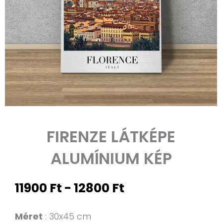
FIRENZE LÁTKÉPE
ALUMÍNIUM KÉP
Árkategória:
11900
Ft
-
12800
Ft
11900 Ft-
től
Firenze
Méret
30x45 cm
12800 Ft-