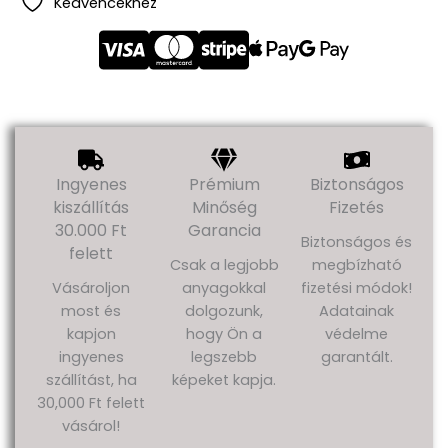
Kedvencekhez
Ingyenes
Prémium
Biztonságos
kiszállítás
Minőség
Fizetés
30.000 Ft
Garancia
Biztonságos és
felett
Csak a legjobb
megbízható
Vásároljon
anyagokkal
fizetési módok!
most és
dolgozunk,
Adatainak
kapjon
hogy Ön a
védelme
ingyenes
legszebb
garantált.
szállítást, ha
képeket kapja.
30,000 Ft felett
vásárol!