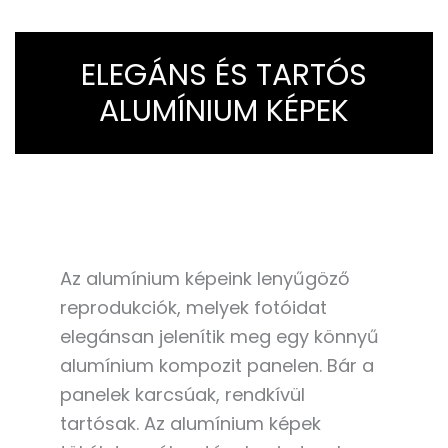
ELEGÁNS ÉS TARTÓS
ALUMÍNIUM KÉPEK
Az alumínium képeink lenyűgöző
reprodukciók, melyek fotóidat
elegánsan jelenítik meg egy könnyű
alumínium kompozit panelen. Bár a
panelek karcsúak, rendkívül
tartósak. Az alumínium képek