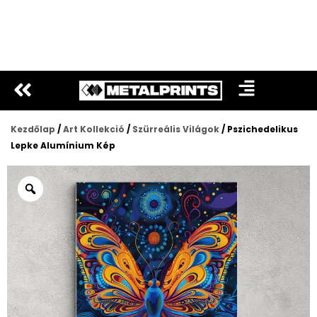
Ugrás
a
tartalomra
Kezdőlap
/
Art Kollekció
/
Szürreális Világok
/ Pszichedelikus
Lepke Alumínium Kép