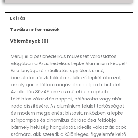
Leírás
További információk
Vélemények (0)
Merülj el a pszichedelikus művészet varázslatos
világában a Pszichedelikus Lepke Alumínium Képpel!
Ez a lenyűgöző műalkotás egy élénk színű,
bámulatos részletekkel rendelkező lepkét ábrázol,
amely garantáltan magával ragadja a tekintetet.
Az alkotás 30×45 cm-es méretben kapható,
tökéletes választás nappali, hálószoba vagy akár
iroda díszítésére. Az alumínium felület tartósságot
és modern megjelenést biztosít, miközben a lepke
színpompás és dinamikus ábrázolása feldobja
bármely helyiség hangulatát. Ideális választás azok
számára, akik szeretik a különleges, figyelemfelkeltő