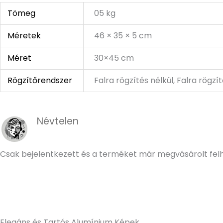
Tömeg
05 kg
Méretek
46 × 35 × 5 cm
Méret
30×45 cm
Rögzítőrendszer
Falra rögzítés nélkül, Falra rögzí
Névtelen
Csak bejelentkezett és a terméket már megvásárolt fel
Elegáns és Tartós Alumínium Képek