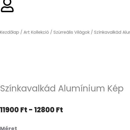
Kezdőlap
/
Art Kollekció
/
Szürreális Világok
/ Színkavalkád Al
Színkavalkád Alumínium Kép
Árkategória:
11900
Ft
-
12800
Ft
11900 Ft-
től
Színkavalkád
Méret