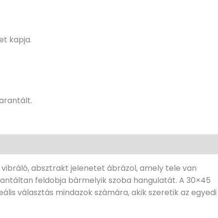
t kapja.
rantált.
ibráló, absztrakt jelenetet ábrázol, amely tele van
arantáltan feldobja bármelyik szoba hangulatát. A 30×45
eális választás mindazok számára, akik szeretik az egyedi