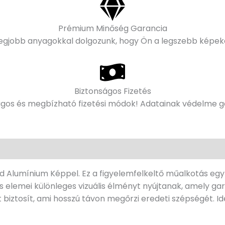
Prémium Minőség Garancia
legjobb anyagokkal dolgozunk, hogy Ön a legszebb képeke
Biztonságos Fizetés
ágos és megbízható fizetési módok! Adatainak védelme ga
d Alumínium Képpel. Ez a figyelemfelkeltő műalkotás egy v
lis elemei különleges vizuális élményt nyújtanak, amely g
biztosít, ami hosszú távon megőrzi eredeti szépségét. Id