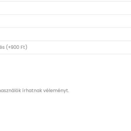
tés (+900 Ft)
használók írhatnak véleményt.