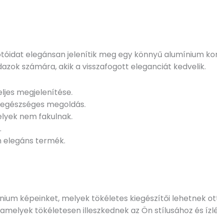
tóidat elegánsan jelenítik meg egy könnyű alumínium kom
azok számára, akik a visszafogott eleganciát kedvelik.
ljes megjelenítése.
 egészséges megoldás.
elyek nem fakulnak.
.
 elegáns termék.
ium képeinket, melyek tökéletes kiegészítői lehetnek o
amelyek tökéletesen illeszkednek az Ön stílusához és ízl