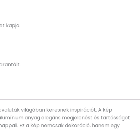
t kapja.
rantált.
ovaluták világában keresnek inspirációt. A kép
Az alumínium anyag elegáns megjelenést és tartósságot
y nappali. Ez a kép nemcsak dekoráció, hanem egy