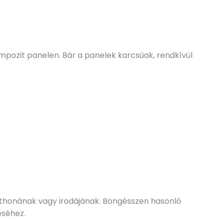
pozit panelen. Bár a panelek karcsúak, rendkívül
tthonának vagy irodájának. Böngésszen hasonló
éséhez.