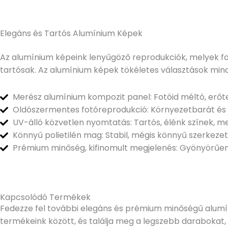
Elegáns és Tartós Alumínium Képek
Az alumínium képeink lenyűgöző reprodukciók, melyek fo
tartósak. Az alumínium képek tökéletes választások mind
Merész alumínium kompozit panel: Fotóid méltó, erőte
Oldószermentes fotóreprodukció: Környezetbarát és
UV-álló közvetlen nyomtatás: Tartós, élénk színek, m
Könnyű polietilén mag: Stabil, mégis könnyű szerkezet
Prémium minőség, kifinomult megjelenés: Gyönyörűen
Kapcsolódó Termékek
Fedezze fel további elegáns és prémium minőségű alumín
termékeink között, és találja meg a legszebb darabokat, 