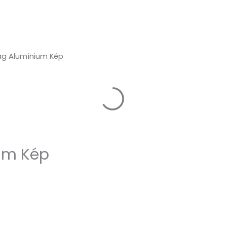
ilág Alumínium Kép
ium Kép