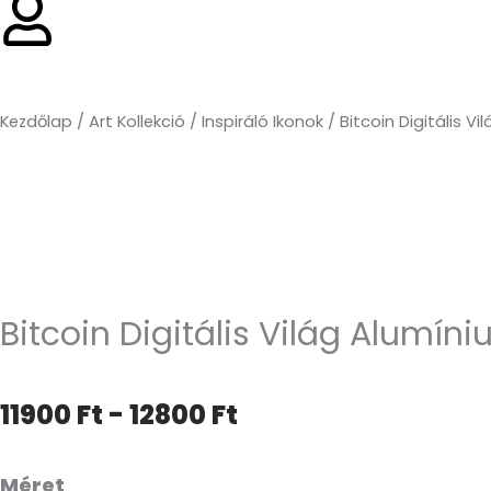
Kezdőlap
/
Art Kollekció
/
Inspiráló Ikonok
/ Bitcoin Digitális V
Bitcoin Digitális Világ Alumín
Árkategória:
11900
Ft
-
12800
Ft
11900 Ft-
től
Bitcoin
Méret