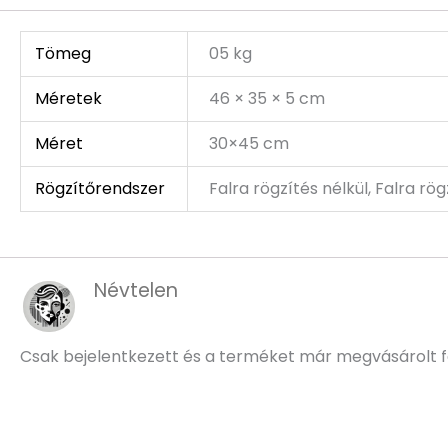
Tömeg
05 kg
Méretek
46 × 35 × 5 cm
Méret
30×45 cm
Rögzítőrendszer
Falra rögzítés nélkül, Falra rö
Névtelen
Csak bejelentkezett és a terméket már megvásárolt f