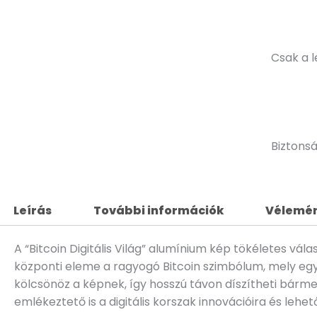
Csak a 
Biztons
Leírás
További információk
Vélemén
A “Bitcoin Digitális Világ” alumínium kép tökéletes vá
központi eleme a ragyogó Bitcoin szimbólum, mely egy 
kölcsönöz a képnek, így hosszú távon díszítheti bárm
emlékeztető is a digitális korszak innovációira és leh