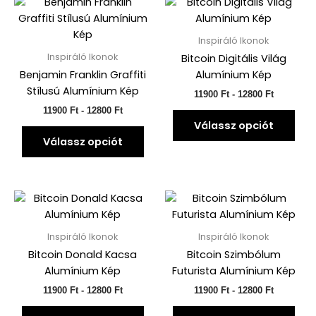
Ennek
Enn
11900 Ft-
11900 Ft-
a
a
től
től
terméknek
ter
12800 Ft-
12800 Ft-
Inspiráló Ikonok
ig
ig
több
töb
Inspiráló Ikonok
Bitcoin Digitális Világ
variációja
vari
Benjamin Franklin Graffiti
Alumínium Kép
van.
van.
Stílusú Alumínium Kép
11900
Ft
-
12800
Ft
A
A
11900
Ft
-
12800
Ft
változatok
vált
Válassz opciót
a
a
Válassz opciót
termékoldalon
ter
választhatók
vála
ki
ki
Árkategória:
Ennek
Árkategór
Enn
11900 Ft-
11900 Ft-
a
a
től
től
terméknek
ter
12800 Ft-
12800 Ft-
Inspiráló Ikonok
Inspiráló Ikonok
ig
ig
több
töb
Bitcoin Donald Kacsa
Bitcoin Szimbólum
variációja
vari
Alumínium Kép
Futurista Alumínium Kép
van.
van.
11900
Ft
-
12800
Ft
11900
Ft
-
12800
Ft
A
A
változatok
vált