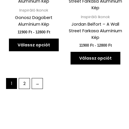
a
a
től
től
terméknek
ter
12800 Ft-
12800 Ft-
Inspiráló Ikonok
ig
ig
több
töb
Inspiráló Ikonok
Gonosz Dagobert
variációja
vari
Alumínium Kép
Jordan Belfort – A Wall
van.
van.
Street Farkasa Alumínium
11900
Ft
-
12800
Ft
A
A
Kép
változatok
vált
Válassz opciót
11900
Ft
-
12800
Ft
a
a
termékoldalon
ter
Válassz opciót
választhatók
vála
ki
ki
1
2
→