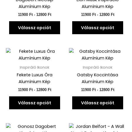
variációja
vari
Alumínium Kép
Alumínium Kép
van.
van.
11900
Ft
-
12800
Ft
11900
Ft
-
12800
Ft
A
A
változatok
vált
Válassz opciót
Válassz opciót
a
a
termékoldalon
ter
választhatók
vála
ki
ki
Árkategória:
Ennek
Árkategór
Enn
11900 Ft-
11900 Ft-
a
a
től
től
terméknek
ter
12800 Ft-
12800 Ft-
Inspiráló Ikonok
Inspiráló Ikonok
ig
ig
több
töb
Fekete Luxus Óra
Gatsby Koccintása
variációja
vari
Alumínium Kép
Alumínium Kép
van.
van.
11900
Ft
-
12800
Ft
11900
Ft
-
12800
Ft
A
A
változatok
vált
Válassz opciót
Válassz opciót
a
a
termékoldalon
ter
választhatók
vála
ki
ki
Árkategória:
Ennek
Árkategór
Enn
11900 Ft-
11900 Ft-