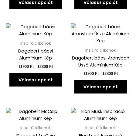
Válassz opciót
Válassz opciót
a
a
termékoldalon
ter
választhatók
vála
ki
ki
Árkategória:
Ennek
Árkategór
Enn
11900 Ft-
11900 Ft-
a
a
től
től
terméknek
ter
12800 Ft-
12800 Ft-
Inspiráló Ikonok
ig
ig
több
töb
Inspiráló Ikonok
Dagobert bácsi
variációja
vari
Alumínium Kép
Dagobert bácsi Aranyban
van.
van.
Úszó Alumínium Kép
11900
Ft
-
12800
Ft
A
A
11900
Ft
-
12800
Ft
változatok
vált
Válassz opciót
a
a
Válassz opciót
termékoldalon
ter
választhatók
vála
ki
ki
Árkategória:
Ennek
Árkategór
Enn
11900 Ft-
11900 Ft-
a
a
től
től
terméknek
ter
12800 Ft-
12800 Ft-
Inspiráló Ikonok
Inspiráló Ikonok
ig
ig
több
töb
Dagobert McCsip
Elon Musk Inspiráció