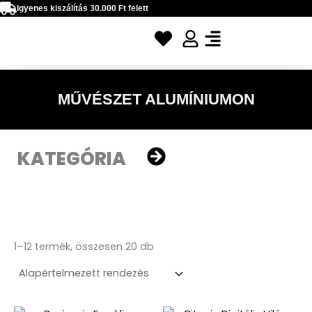
Ugrás
Igyenes kiszálítás 30.000 Ft felett
a
tartalomra
MŰVÉSZET ALUMÍNIUMON
KATEGÓRIA
1–12 termék, összesen 20 db
Árkategória:
Árkategór