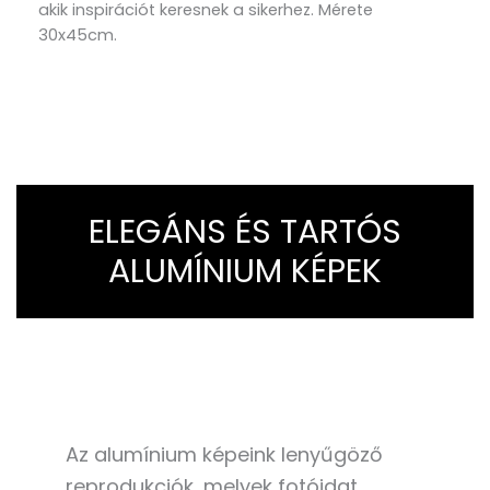
akik inspirációt keresnek a sikerhez. Mérete
30x45cm.
ELEGÁNS ÉS TARTÓS
ALUMÍNIUM KÉPEK
Az alumínium képeink lenyűgöző
reprodukciók, melyek fotóidat