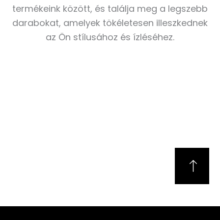
termékeink között, és találja meg a legszebb
darabokat, amelyek tökéletesen illeszkednek
az Ön stílusához és ízléséhez.