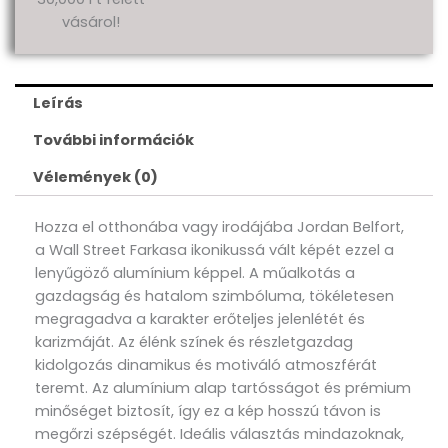
vásárol!
Leírás
További információk
Vélemények (0)
Hozza el otthonába vagy irodájába Jordan Belfort,
a Wall Street Farkasa ikonikussá vált képét ezzel a
lenyűgöző alumínium képpel. A műalkotás a
gazdagság és hatalom szimbóluma, tökéletesen
megragadva a karakter erőteljes jelenlétét és
karizmáját. Az élénk színek és részletgazdag
kidolgozás dinamikus és motiváló atmoszférát
teremt. Az alumínium alap tartósságot és prémium
minőséget biztosít, így ez a kép hosszú távon is
megőrzi szépségét. Ideális választás mindazoknak,