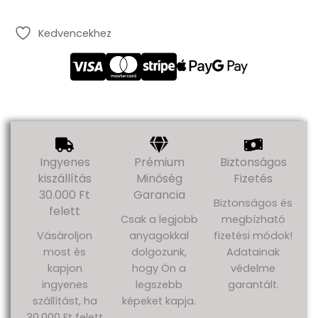
Kedvencekhez
Ingyenes
Prémium
Biztonságos
kiszállítás
Minőség
Fizetés
30.000 Ft
Garancia
Biztonságos és
felett
Csak a legjobb
megbízható
Vásároljon
anyagokkal
fizetési módok!
most és
dolgozunk,
Adatainak
kapjon
hogy Ön a
védelme
ingyenes
legszebb
garantált.
szállítást, ha
képeket kapja.
30,000 Ft felett