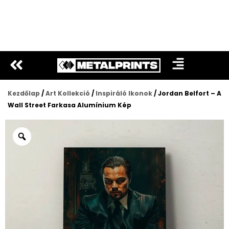
Ugrás
a
tartalomra
Kezdőlap
/
Art Kollekció
/
Inspiráló Ikonok
/ Jordan Belfort – A
Wall Street Farkasa Alumínium Kép